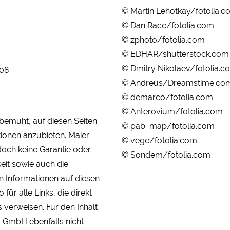
© Martin Lehotkay/fotolia.c
© Dan Race/fotolia.com
© zphoto/fotolia.com
© EDHAR/shutterstock.com
© Dmitry Nikolaev/fotolia.c
408
© Andreus/Dreamstime.co
© demarco/fotolia.com
© Anterovium/fotolia.com
bemüht, auf diesen Seiten
© pab_map/fotolia.com
tionen anzubieten. Maier
© vege/fotolia.com
ch keine Garantie oder
© Sondem/fotolia.com
keit sowie auch die
en Informationen auf diesen
für alle Links, die direkt
s verweisen. Für den Inhalt
o GmbH ebenfalls nicht